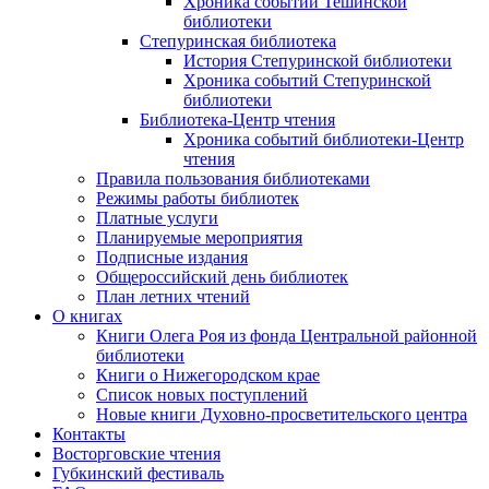
Хроника событий Тешинской
библиотеки
Степуринская библиотека
История Степуринской библиотеки
Хроника событий Степуринской
библиотеки
Библиотека-Центр чтения
Хроника событий библиотеки-Центр
чтения
Правила пользования библиотеками
Режимы работы библиотек
Платные услуги
Планируемые мероприятия
Подписные издания
Общероссийский день библиотек
План летних чтений
О книгах
Книги Олега Роя из фонда Центральной районной
библиотеки
Книги о Нижегородском крае
Список новых поступлений
Новые книги Духовно-просветительского центра
Контакты
Восторговские чтения
Губкинский фестиваль