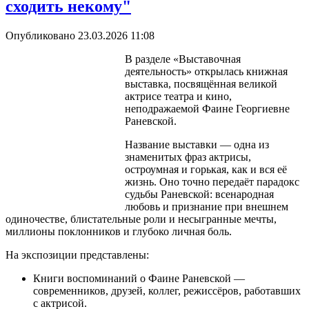
сходить некому"
Опубликовано 23.03.2026 11:08
В разделе «Выставочная
деятельность» открылась книжная
выставка, посвящённая великой
актрисе театра и кино,
неподражаемой Фаине Георгиевне
Раневской.
Название выставки — одна из
знаменитых фраз актрисы,
остроумная и горькая, как и вся её
жизнь. Оно точно передаёт парадокс
судьбы Раневской: всенародная
любовь и признание при внешнем
одиночестве, блистательные роли и несыгранные мечты,
миллионы поклонников и глубоко личная боль.
На экспозиции представлены:
Книги воспоминаний о Фаине Раневской —
современников, друзей, коллег, режиссёров, работавших
с актрисой.