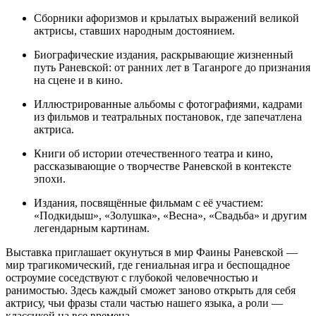
Сборники афоризмов и крылатых выражений великой
актрисы, ставших народным достоянием.
Биографические издания, раскрывающие жизненный
путь Раневской: от ранних лет в Таганроге до признания
на сцене и в кино.
Иллюстрированные альбомы с фотографиями, кадрами
из фильмов и театральных постановок, где запечатлена
актриса.
Книги об истории отечественного театра и кино,
рассказывающие о творчестве Раневской в контексте
эпохи.
Издания, посвящённые фильмам с её участием:
«Подкидыш», «Золушка», «Весна», «Свадьба» и другим
легендарным картинам.
Выставка приглашает окунуться в мир Фаины Раневской —
мир трагикомический, где гениальная игра и беспощадное
остроумие соседствуют с глубокой человечностью и
ранимостью. Здесь каждый сможет заново открыть для себя
актрису, чьи фразы стали частью нашего языка, а роли —
классикой на все времена.