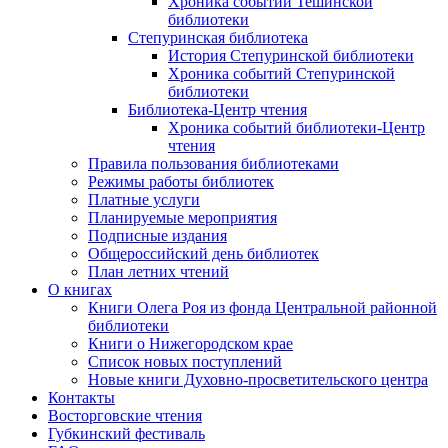
Хроника событий Тешинской
библиотеки
Степуринская библиотека
История Степуринской библиотеки
Хроника событий Степуринской
библиотеки
Библиотека-Центр чтения
Хроника событий библиотеки-Центр
чтения
Правила пользования библиотеками
Режимы работы библиотек
Платные услуги
Планируемые мероприятия
Подписные издания
Общероссийский день библиотек
План летних чтений
О книгах
Книги Олега Роя из фонда Центральной районной
библиотеки
Книги о Нижегородском крае
Список новых поступлений
Новые книги Духовно-просветительского центра
Контакты
Восторговские чтения
Губкинский фестиваль