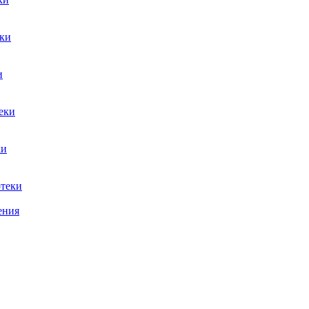
ки
и
еки
ки
теки
ения