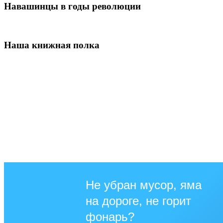
Навашинцы в годы революции
Наша книжная полка
Не убран мусор, яма
на дороге, не горит
фонарь?