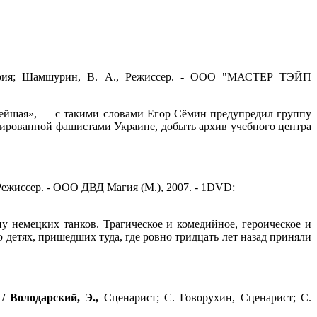
нария; Шамшурин, В. А., Режиссер. - ООО "МАСТЕР ТЭЙП
елейшая», — с такими словами Егор Сёмин предупредил группу
упированной фашистами Украине, добыть архив учебного центра
 Режиссер. - ООО ДВД Магия (М.), 2007. - 1DVD:
у немецких танков. Трагическое и комедийное, героическое и
 детях, пришедших туда, где ровно тридцать лет назад приняли
 /
Володарский, Э.
,
Сценарист; С. Говорухин, Сценарист; С.