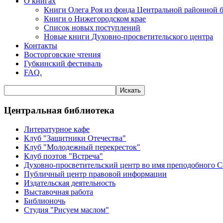
О книгах
Книги Олега Роя из фонда Центральной районной 
Книги о Нижегородском крае
Список новых поступлений
Новые книги Духовно-просветительского центра
Контакты
Восторговские чтения
Губкинский фестиваль
FAQ.
Центральная библиотека
Литературное кафе
Клуб "Защитники Отечества"
Клуб "Молодежный перекресток"
Клуб поэтов "Встреча"
Духовно-просветительский центр во имя преподобного 
Публичный центр правовой информации
Издательская деятельность
Выставочная работа
Библионочь
Студия "Рисуем маслом"