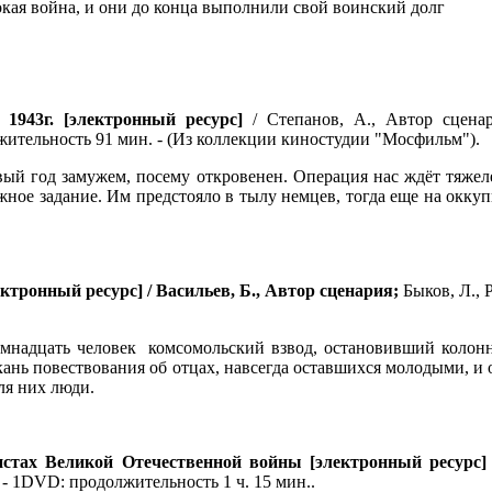
кая война, и они до конца выполнили свой воинский долг
 1943г. [электронный ресурс]
/ Степанов, А., Автор сце
тельность 91 мин. - (Из коллекции киностудии "Мосфильм").
ервый год замужем, посему откровенен. Операция нас ждёт тяж
жное задание. Им предстояло в тылу немцев, тогда еще на окк
ктронный ресурс] /
Васильев, Б.
, Автор сценария;
Быков, Л.,
емнадцать человек комсомольский взвод, остановивший колонн
ань повествования об отцах, навсегда оставшихся молодыми, и о
ля них люди.
истах Великой Отечественной войны [электронный ресурс]
. - 1DVD: продолжительность 1 ч. 15 мин..