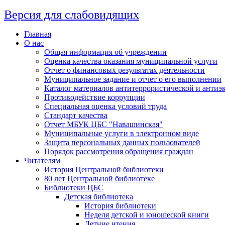
Версия для слабовидящих
Главная
О нас
Общая информация об учреждении
Оценка качества оказания муниципальной услуги
Отчет о финансовых результатах деятельности
Муниципальное задание и отчет о его выполнении
Каталог материалов антитеррористической и антиэ
Противодействие коррупции
Специальная оценка условий труда
Стандарт качества
Отчет МБУК ЦБС "Навашинская"
Муниципальные услуги в электронном виде
Защита персональных данных пользователей
Порядок рассмотрения обращения граждан
Читателям
История Центральной библиотеки
80 лет Центральной библиотеке
Библиотеки ЦБС
Детская библиотека
История библиотеки
Неделя детской и юношеской книги
Летние чтения