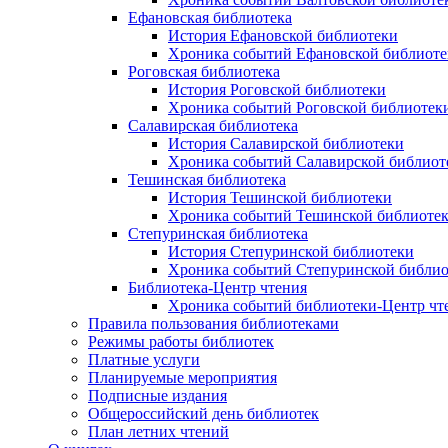
Ефановская библиотека
История Ефановской библиотеки
Хроника событий Ефановской библиоте
Роговская библиотека
История Роговской библиотеки
Хроника событий Роговской библиотек
Салавирская библиотека
История Салавирской библиотеки
Хроника событий Салавирской библиот
Тешинская библиотека
История Тешинской библиотеки
Хроника событий Тешинской библиоте
Степуринская библиотека
История Степуринской библиотеки
Хроника событий Степуринской библио
Библиотека-Центр чтения
Хроника событий библиотеки-Центр чт
Правила пользования библиотеками
Режимы работы библиотек
Платные услуги
Планируемые мероприятия
Подписные издания
Общероссийский день библиотек
План летних чтений