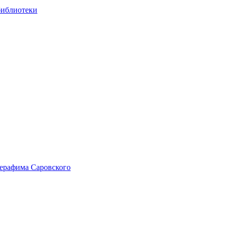
библиотеки
Серафима Саровского