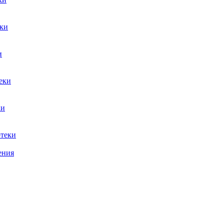
ки
и
еки
ки
теки
ения