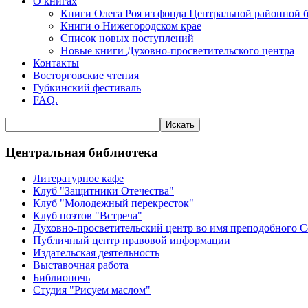
О книгах
Книги Олега Роя из фонда Центральной районной 
Книги о Нижегородском крае
Список новых поступлений
Новые книги Духовно-просветительского центра
Контакты
Восторговские чтения
Губкинский фестиваль
FAQ.
Центральная библиотека
Литературное кафе
Клуб "Защитники Отечества"
Клуб "Молодежный перекресток"
Клуб поэтов "Встреча"
Духовно-просветительский центр во имя преподобного 
Публичный центр правовой информации
Издательская деятельность
Выставочная работа
Библионочь
Студия "Рисуем маслом"