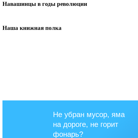
Навашинцы в годы революции
Наша книжная полка
Не убран мусор, яма
на дороге, не горит
фонарь?