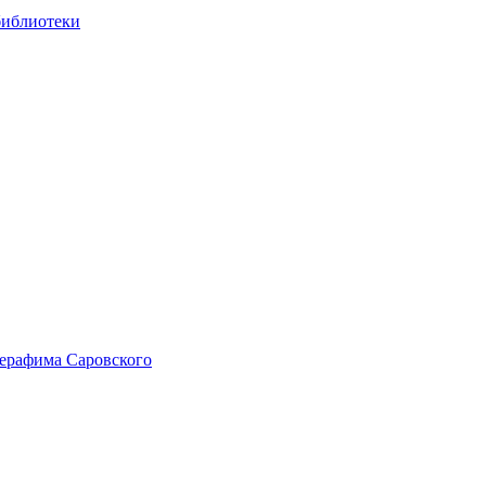
библиотеки
Серафима Саровского